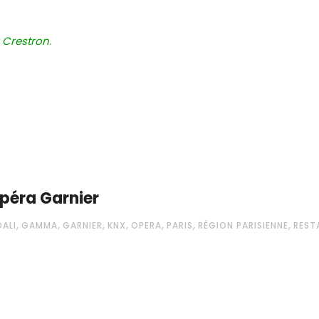
:
Crestro
n
.
Opéra Garnier
,
,
,
,
,
,
,
DALI
GAMMA
GARNIER
KNX
OPERA
PARIS
RÉGION PARISIENNE
REST