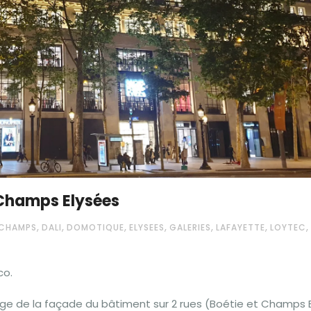
e Champs Elysées
,
,
,
,
,
,
,
CHAMPS
DALI
DOMOTIQUE
ELYSEES
GALERIES
LAFAYETTE
LOYTEC
co.
irage de la façade du bâtiment sur 2 rues (Boétie et Champs 