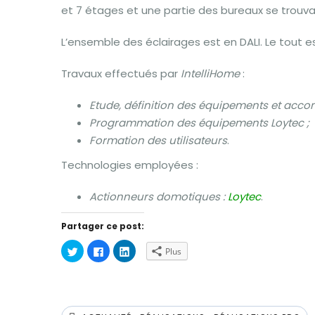
et 7 étages et une partie des bureaux se trouv
L’ensemble des éclairages est en DALI. Le tout e
Travaux effectués par
IntelliHome
:
Etude, définition des équipements et acco
Programmation des équipements Loytec ;
Formation des utilisateurs
.
Technologies employées :
Actionneurs domotiques :
Loytec
.
Partager ce post:
Cliquez
Cliquez
Cliquez
Plus
pour
pour
pour
partager
partager
partager
sur
sur
sur
Twitter(ouvre
Facebook(ouvre
LinkedIn(ouvre
dans
dans
dans
une
une
une
nouvelle
nouvelle
nouvelle