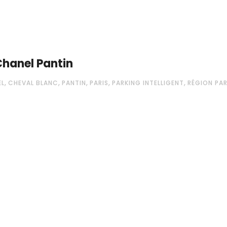
 Chanel Pantin
,
,
,
,
,
EL
CHEVAL BLANC
PANTIN
PARIS
PARKING INTELLIGENT
RÉGION PAR