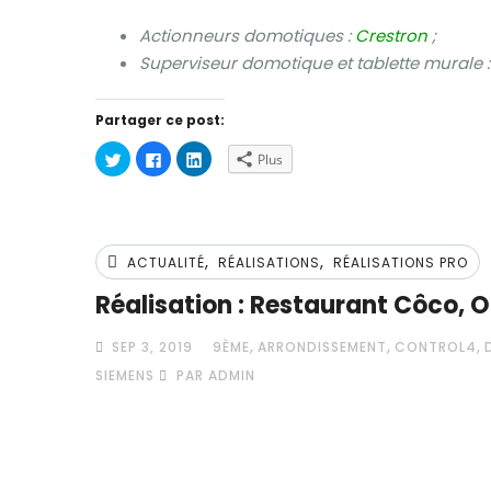
Actionneurs domotiques :
Crestron
;
Superviseur domotique et tablette murale 
Partager ce post:
Cliquez
Cliquez
Cliquez
Plus
pour
pour
pour
partager
partager
partager
sur
sur
sur
Twitter(ouvre
Facebook(ouvre
LinkedIn(ouvre
dans
dans
dans
une
une
une
nouvelle
nouvelle
nouvelle
,
,
fenêtre)
fenêtre)
fenêtre)
ACTUALITÉ
RÉALISATIONS
RÉALISATIONS PRO
Réalisation : Restaurant Côco, 
,
,
,
SEP 3, 2019
9ÈME
ARRONDISSEMENT
CONTROL4
SIEMENS
PAR ADMIN