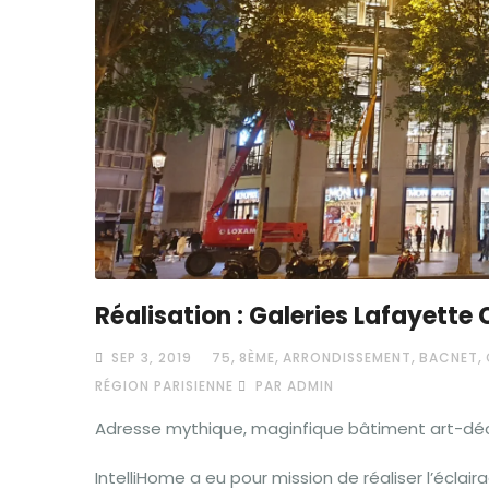
Réalisation : Galeries Lafayett
,
,
,
,
SEP 3, 2019
75
8ÈME
ARRONDISSEMENT
BACNET
RÉGION PARISIENNE
PAR ADMIN
Adresse mythique, maginfique bâtiment art-dé
IntelliHome a eu pour mission de réaliser l’écla