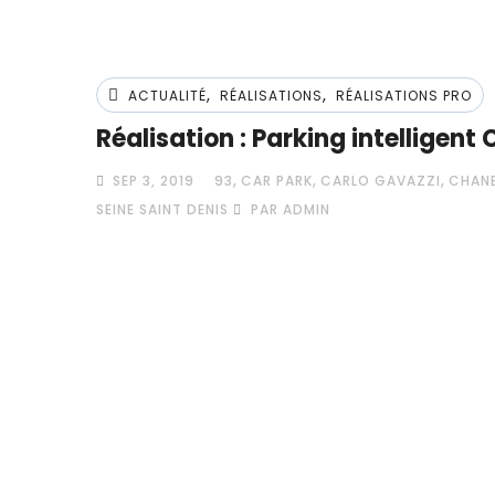
,
,
ACTUALITÉ
RÉALISATIONS
RÉALISATIONS PRO
Réalisation : Parking intelligent
,
,
,
SEP 3, 2019
93
CAR PARK
CARLO GAVAZZI
CHAN
SEINE SAINT DENIS
PAR ADMIN