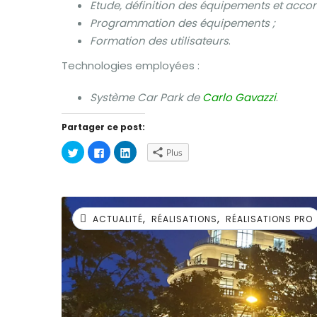
Etude, définition des équipements et acco
Programmation des équipements ;
Formation des utilisateurs
.
Technologies employées :
Système Car Park de
Carlo Gavazzi
.
Partager ce post:
Cliquez
Cliquez
Cliquez
Plus
pour
pour
pour
partager
partager
partager
sur
sur
sur
Twitter(ouvre
Facebook(ouvre
LinkedIn(ouvre
dans
dans
dans
une
une
une
nouvelle
nouvelle
nouvelle
,
,
fenêtre)
fenêtre)
fenêtre)
ACTUALITÉ
RÉALISATIONS
RÉALISATIONS PRO