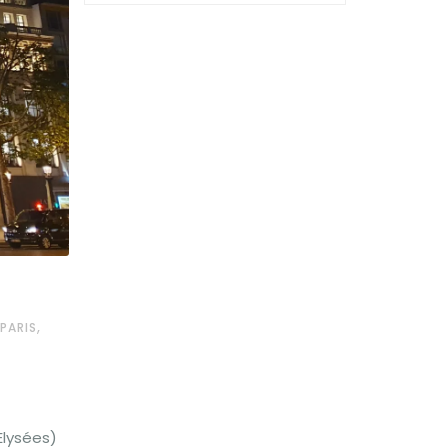
,
PARIS
Elysées)