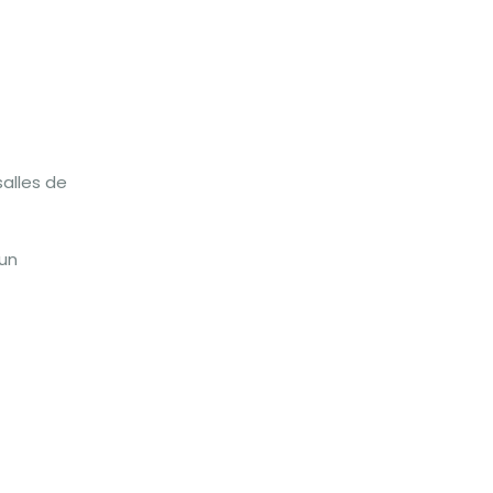
salles de
 un