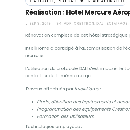
,
,
fenêtre)
fenêtre)
fenêtre)
ACTUALITÉ
RÉALISATIONS
RÉALISATIONS PRO
Réalisation : Hotel Mercure Aéro
,
,
,
,
,
SEP 3, 2019
94
ADP
CRESTRON
DALI
ECLAIRAGE
Rénovation complète de cet hôtel stratégique p
IntelliHome a participé à l’automatisation de l’éc
réunions.
L’utilisation du protocole DALI s’est imposé. Le 
controleur de la même marque.
Travaux effectués par
IntelliHome
:
Etude, définition des équipements et acco
Programmation des équipements Crestron
Formation des utilisateurs
.
Technologies employées :