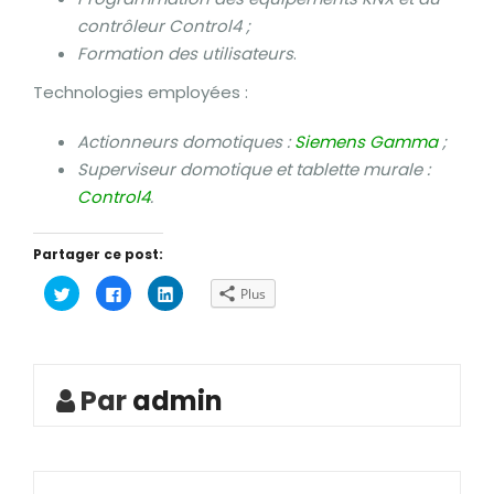
contrôleur Control4 ;
Formation des utilisateurs
.
Technologies employées :
Actionneurs domotiques :
Siemens Gamma
;
Superviseur domotique et tablette murale :
Control4
.
Partager ce post:
Cliquez
Cliquez
Cliquez
Plus
pour
pour
pour
partager
partager
partager
sur
sur
sur
Twitter(ouvre
Facebook(ouvre
LinkedIn(ouvre
dans
dans
dans
une
une
une
nouvelle
nouvelle
nouvelle
Par
admin
fenêtre)
fenêtre)
fenêtre)