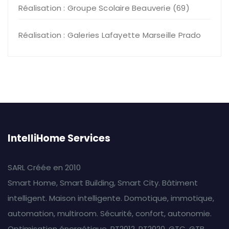
Réalisation : Groupe Scolaire Beauverie (69)
Réalisation : Galeries Lafayette Marseille Prado
IntelliHome Services
SARL Créée en 2010
Smart Home, Smart Building, Smart City. Bâtiment
intelligent. Maison intelligente. Domotique, immotique,
automation, multiroom. Sécurité, confort, autonomie.
Optimisation énergétique, RT2012, RT2020, GTC, GTB.