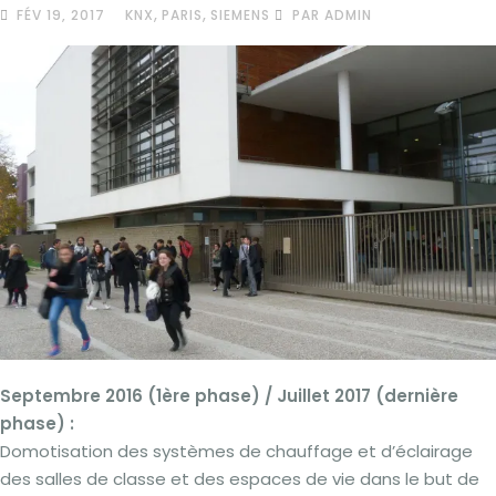
,
,
FÉV 19, 2017
KNX
PARIS
SIEMENS
PAR ADMIN
Septembre 2016 (1ère phase) / Juillet 2017 (dernière
phase) :
Domotisation des systèmes de chauffage et d’éclairage
des salles de classe et des espaces de vie dans le but de