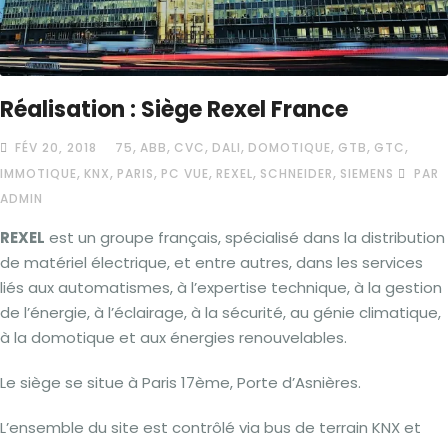
Réalisation : Siège Rexel France
,
,
,
,
,
,
,
FÉV 20, 2018
75
ABB
CVC
DALI
DOMOTIQUE
GTB
GTC
,
,
,
,
,
,
IMMOTIQUE
KNX
PARIS
PC VUE
REXEL
SCHNEIDER
SIEMENS
PAR
ADMIN
REXEL
est un groupe français, spécialisé dans la distribution
de matériel électrique, et entre autres, dans les services
liés aux automatismes, à l’expertise technique, à la gestion
de l’énergie, à l’éclairage, à la sécurité, au génie climatique,
à la domotique et aux énergies renouvelables.
Le siège se situe à Paris 17ème, Porte d’Asnières.
L’ensemble du site est contrôlé via bus de terrain KNX et