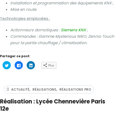
Installation et programmation des équipements KNX ;
Mise en route
.
Technologies employées :
Actionneurs domotiques :
Siemens KNX
;
Commandes : Gamme Mysterious NIKO, Zennio Touch
pour la partie chauffage / climatisation.
RE4
RE5
RE6
RE8
RE9
RE7
Partager ce post:
Cliquez
Cliquez
Cliquez
Plus
pour
pour
pour
partager
partager
partager
sur
sur
sur
Twitter(ouvre
Facebook(ouvre
LinkedIn(ouvre
dans
dans
dans
une
une
une
nouvelle
nouvelle
nouvelle
,
,
fenêtre)
fenêtre)
fenêtre)
ACTUALITÉ
RÉALISATIONS
RÉALISATIONS PRO
Réalisation : Lycée Chennevière Paris
12e