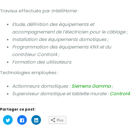
Travaux effectués par
IntelliHome
:
Etude, définition des équipements et
accompagnement de l’électricien pour le câblage ;
Installation des équipements domotiques ;
Programmation des équipements KNX et du
contrôleur Control4 ;
Formation des utilisateurs
.
Technologies employées :
Actionneurs domotiques :
Siemens Gamma
;
Superviseur domotique et tablette murale :
Control4
.
Partager ce post:
Cliquez
Cliquez
Cliquez
Plus
pour
pour
pour
partager
partager
partager
sur
sur
sur
Twitter(ouvre
Facebook(ouvre
LinkedIn(ouvre