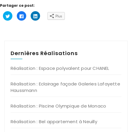
Partager ce post:
Cliquez
Cliquez
Cliquez
Plus
pour
pour
pour
partager
partager
partager
sur
sur
sur
Twitter(ouvre
Facebook(ouvre
LinkedIn(ouvre
dans
dans
dans
une
une
une
nouvelle
nouvelle
nouvelle
fenêtre)
fenêtre)
fenêtre)
Dernières Réalisations
Réalisation : Espace polyvalent pour CHANEL
Réalisation : Eclairage façade Galeries Lafayette
Haussmann
Réalisation : Piscine Olympique de Monaco
Réalisation : Bel appartement à Neuilly