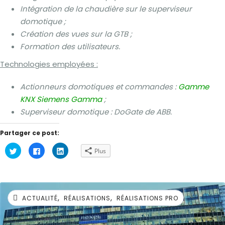
Intégration de la chaudière sur le superviseur
domotique ;
Création des vues sur la GTB ;
Formation des utilisateurs.
Technologies employées :
Actionneurs domotiques et commandes :
Gamme
KNX Siemens Gamma
;
Superviseur domotique : DoGate de ABB.
Partager ce post:
Cliquez
Cliquez
Cliquez
Plus
pour
pour
pour
partager
partager
partager
sur
sur
sur
Twitter(ouvre
Facebook(ouvre
LinkedIn(ouvre
dans
dans
dans
une
une
une
nouvelle
nouvelle
nouvelle
,
,
fenêtre)
fenêtre)
fenêtre)
ACTUALITÉ
RÉALISATIONS
RÉALISATIONS PRO