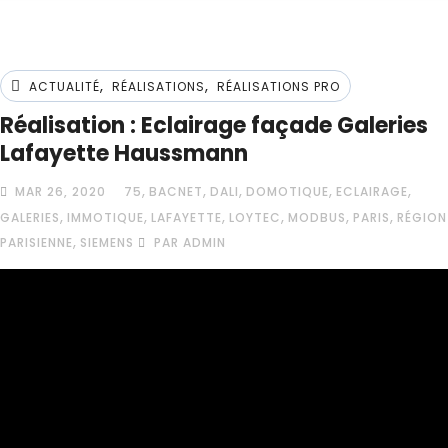
,
,
ACTUALITÉ
RÉALISATIONS
RÉALISATIONS PRO
Réalisation : Eclairage façade Galeries
Lafayette Haussmann
,
,
,
,
,
MAR 26, 2020
75
BACNET
DALI
DOMOTIQUE
ECLAIRAGE
,
,
,
,
,
,
GALERIES
IMMOTIQUE
LAFAYETTE
LOYTEC
MODBUS
PARIS
RÉGION
,
PARISIENNE
SIEMENS
PAR ADMIN