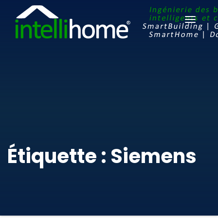
Ouvrir
le
menu
Étiquette : Siemens