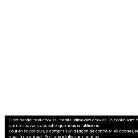
Confidentialité et cookies : ce site utilise des cookies. En continuant
sur ce site, vous acceptez que nous en utilisions.
Pour en savoir plus, y compris sur la façon de contrôler les cookies, r
vous à ce qui suit :
Politique relative aux cookies