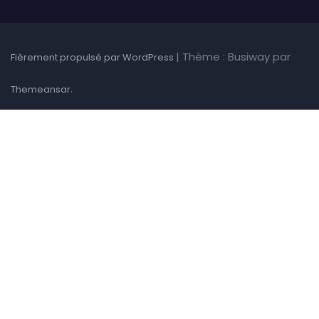
|
Thème : Busiway par
Fièrement propulsé par WordPress
.
Themeansar