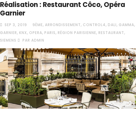
Réalisation : Restaurant Côco, Opéra
Garnier
,
,
,
,
,
SEP 3, 2019
9ÈME
ARRONDISSEMENT
CONTROL4
DALI
GAMMA
,
,
,
,
,
,
GARNIER
KNX
OPERA
PARIS
RÉGION PARISIENNE
RESTAURANT
SIEMENS
PAR ADMIN