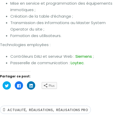
Mise en service et programmation des équipements
immotiques ;
Création de la table d’échange ;
Transmission des informations au Master System
Operator du site ;
Formation des utilisateurs.
Technologies employées :
Contrôleurs DALI et serveur Web :
Siemens
;
Passerelle de communication :
Loytec
.
Partager ce post:
Cliquez
Cliquez
Cliquez
Plus
pour
pour
pour
partager
partager
partager
sur
sur
sur
Twitter(ouvre
Facebook(ouvre
LinkedIn(ouvre
dans
dans
dans
une
une
une
nouvelle
nouvelle
nouvelle
,
,
fenêtre)
fenêtre)
fenêtre)
ACTUALITÉ
RÉALISATIONS
RÉALISATIONS PRO