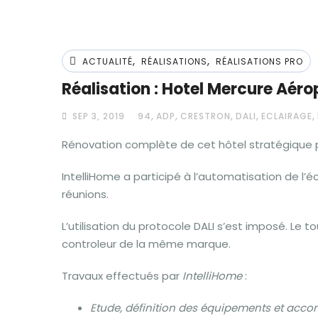
,
,
ACTUALITÉ
RÉALISATIONS
RÉALISATIONS PRO
Réalisation : Hotel Mercure Aéro
,
,
,
,
,
SEP 3, 2019
94
ADP
CRESTRON
DALI
ECLAIRAGE
Rénovation complète de cet hôtel stratégique p
IntelliHome a participé à l’automatisation de l’éc
réunions.
L’utilisation du protocole DALI s’est imposé. Le 
controleur de la même marque.
Travaux effectués par
IntelliHome
:
Etude, définition des équipements et acco