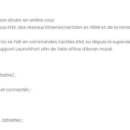
n située en arrière cour.
us KNX, des réseaux Ethernet,hertzien et HDMI et de la remi
nts se fait en commandes tactiles KNX ou depuis la supervi
pport LaunchPort afin de faire office d’écran mural.
aible) ;
et connectés ;
ablettes ;