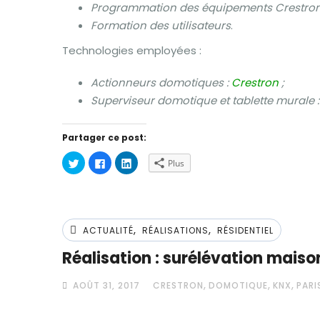
Programmation des équipements Crestron
Formation des utilisateurs
.
Technologies employées :
Actionneurs domotiques :
Crestron
;
Superviseur domotique et tablette murale 
Partager ce post:
Cliquez
Cliquez
Cliquez
Plus
pour
pour
pour
partager
partager
partager
sur
sur
sur
Twitter(ouvre
Facebook(ouvre
LinkedIn(ouvre
dans
dans
dans
une
une
une
nouvelle
nouvelle
nouvelle
,
,
fenêtre)
fenêtre)
fenêtre)
ACTUALITÉ
RÉALISATIONS
RÉSIDENTIEL
Réalisation : surélévation maison
,
,
,
AOÛT 31, 2017
CRESTRON
DOMOTIQUE
KNX
PARI