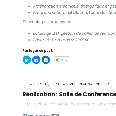
Amélioration électrique, énergétique et ges
Programmation
, installation, tests des 
Technologies employées :
Eclairage LED, gestion de salles de réunion
Sécurité : Caméras MOBOTIX.
Partager ce post:
Cliquez
Cliquez
Cliquez
Plus
pour
pour
pour
partager
partager
partager
sur
sur
sur
Twitter(ouvre
Facebook(ouvre
LinkedIn(ouvre
dans
dans
dans
une
une
une
nouvelle
nouvelle
nouvelle
,
,
fenêtre)
fenêtre)
fenêtre)
ACTUALITÉ
RÉALISATIONS
RÉALISATIONS PRO
Réalisation : Salle de Conférenc
,
,
,
,
JAN 2, 2014
94
AUDIO
CRESTRON
DALI
RÉGION P
23 novembre 2013 :