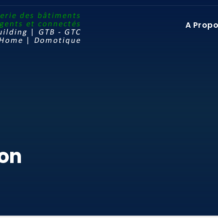
A Prop
ron