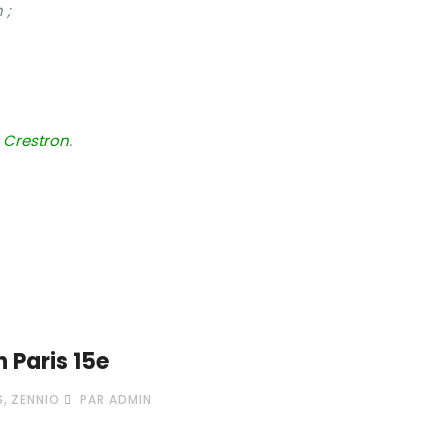
 ;
:
Crestro
n
.
 Paris 15e
,
S
ZENNIO
PAR ADMIN