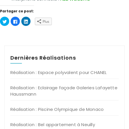
Partager ce post:
Cliquez
Cliquez
Cliquez
Plus
pour
pour
pour
partager
partager
partager
sur
sur
sur
Twitter(ouvre
Facebook(ouvre
LinkedIn(ouvre
dans
dans
dans
une
une
une
nouvelle
nouvelle
nouvelle
fenêtre)
fenêtre)
fenêtre)
Dernières Réalisations
Réalisation : Espace polyvalent pour CHANEL
Réalisation : Eclairage façade Galeries Lafayette
Haussmann
Réalisation : Piscine Olympique de Monaco
Réalisation : Bel appartement à Neuilly