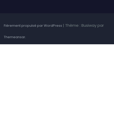
|
Thème : Busiway par
Fièrement propulsé par WordPress
.
Themeansar