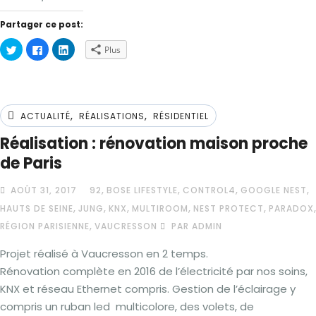
Partager ce post:
Cliquez
Cliquez
Cliquez
Plus
pour
pour
pour
partager
partager
partager
sur
sur
sur
Twitter(ouvre
Facebook(ouvre
LinkedIn(ouvre
dans
dans
dans
une
une
une
nouvelle
nouvelle
nouvelle
,
,
fenêtre)
fenêtre)
fenêtre)
ACTUALITÉ
RÉALISATIONS
RÉSIDENTIEL
Réalisation : rénovation maison proche
de Paris
,
,
,
,
AOÛT 31, 2017
92
BOSE LIFESTYLE
CONTROL4
GOOGLE NEST
,
,
,
,
,
,
HAUTS DE SEINE
JUNG
KNX
MULTIROOM
NEST PROTECT
PARADOX
,
RÉGION PARISIENNE
VAUCRESSON
PAR ADMIN
Projet réalisé à Vaucresson en 2 temps.
Rénovation complète en 2016 de l’électricité par nos soins,
KNX et réseau Ethernet compris. Gestion de l’éclairage y
compris un ruban led multicolore, des volets, de