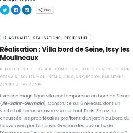
Cliquez
Cliquez
Cliquez
Plus
pour
pour
pour
partager
partager
partager
sur
sur
sur
Twitter(ouvre
Facebook(ouvre
LinkedIn(ouvre
dans
dans
dans
une
une
une
nouvelle
nouvelle
nouvelle
,
,
fenêtre)
fenêtre)
fenêtre)
ACTUALITÉ
RÉALISATIONS
RÉSIDENTIEL
Réalisation : Villa bord de Seine, Issy les
Moulineaux
,
,
,
,
AOÛT 31, 2017
92
ABB
DOMOTIQUE
HAUTS DE SEINE
ÎLE SAINT
,
,
,
,
,
GERMAIN
ISSY LES MOULINEAUX
JUNG
KNX
RÉGION PARISIENNE
ZENNIO
PAR ADMIN
Livraison magnifique villa contemporaine en bord de Seine
(
Île-Saint-Germain
). Construite sur 6 niveaux, dont un
vaste toit terrasse, avec vue sur tout Paris. En rez de
chaussée, les propriétaires profitent d’un jardin au bord du
fleuve avec ponton privé. Gestion des ouvrants, de
l’éclairage en DALI et de l’interphone vidéo connecté sur 2