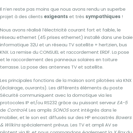
Il n’en reste pas moins que nous avons rendu un superbe
projet à des clients
exigeants
et très
sympathiques
!
Nous avons réalisé l’électricité courant fort et faible, le
réseau ethernet (45 prises ethernet) installé dans une baie
informatique 32U et un réseau TV satellite + hertzien, bus
KNX. La remise du CONSUEL et raccordement ERDF. La pose
et le raccordement des panneaux solaires en toiture
terrasse. La pose des antennes TV et satellite.
Les principales fonctions de la maison sont pilotées via KNX
(éclairage, ouvrants). Les différents éléments du poste
Sécurité communiquent avec la domotique via les
protocoles IP et/ou RS232 grâce au puissant serveur
EA-5
de
Control4
. Les amplis
SONOS
sont intégrés dans le
mobilier, et le son est diffusés sur des HP encastrés
Bowers
& Wilkins
spécialement prévus. Les TV et ampli AV se
pilotent via IP, et nous commandons également la
X Box
du