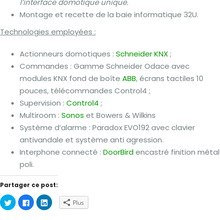
l’interface domotique unique.
Montage et recette de la baie informatique 32U.
Technologies employées :
Actionneurs domotiques :
Schneider KNX
;
Commandes : Gamme Schneider Odace avec
modules KNX fond de boîte
ABB
, écrans tactiles 10
pouces, télécommandes Control4 ;
Supervision :
Control4
;
Multiroom :
Sonos
et Bowers & Wilkins
Système d’alarme : Paradox EVO192 avec clavier
antivandale et système anti agression.
Interphone connecté :
DoorBird
encastré finition métal
poli.
Partager ce post:
Cliquez
Cliquez
Cliquez
Plus
pour
pour
pour
partager
partager
partager
sur
sur
sur