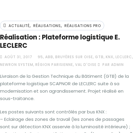
,
,
ACTUALITÉ
RÉALISATIONS
RÉALISATIONS PRO
Réalisation : Plateforme logistique E.
LECLERC
,
,
,
,
,
,
AOÛT 31, 2017
95
ABB
BRUYÈRES SUR OISE
GTB
KNX
LECLERC
,
,
NEWRON SYSTEM
RÉGION PARISIENNE
VAL D'OISE
PAR ADMIN
Livraison de la Gestion Technique du Bâtiment (GTB) de la
plateforme logistique SCAPNOR de LECLERC suite à sa
modernisation et son agrandissement. Projet réalisé en
sous-traitance.
Les postes suivants sont contrôlés par bus KNX :
– Eclairage des zones de travail (les zones de passages
sont sur détection KNX asservie à la luminosité intérieure) ;