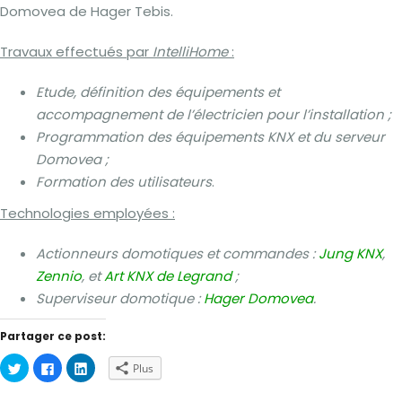
Domovea de Hager Tebis.
Travaux effectués par
IntelliHome
:
Etude, définition des équipements et
accompagnement de l’électricien pour l’installation ;
Programmation des équipements KNX et du serveur
Domovea ;
Formation des utilisateurs
.
Technologies employées :
Actionneurs domotiques et commandes :
Jung KNX
,
Zennio
, et
Art KNX de Legrand
;
Superviseur domotique :
Hager Domovea
.
Partager ce post:
Cliquez
Cliquez
Cliquez
Plus
pour
pour
pour
partager
partager
partager
sur
sur
sur