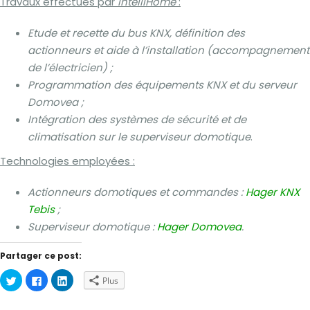
Travaux effectués par
IntelliHome
:
Etude et recette du bus KNX, définition des
actionneurs et aide à l’installation (accompagnement
de l’électricien) ;
Programmation des équipements KNX et du serveur
Domovea ;
Intégration des systèmes de sécurité et de
climatisation sur le superviseur domotique
.
Technologies employées :
Actionneurs domotiques et commandes :
Hager KNX
Tebis
;
Superviseur domotique :
Hager Domovea
.
Partager ce post:
Cliquez
Cliquez
Cliquez
Plus
pour
pour
pour
partager
partager
partager
sur
sur
sur