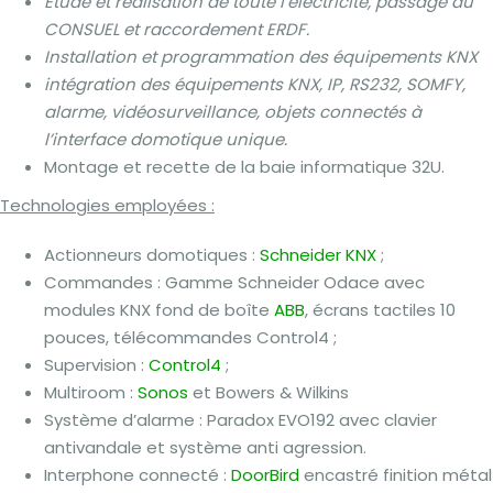
Etude et réalisation de toute l’électricité, passage du
CONSUEL et raccordement ERDF.
Installation et programmation des équipements KNX
intégration des équipements KNX, IP, RS232, SOMFY,
alarme, vidéosurveillance, objets connectés à
l’interface domotique unique.
Montage et recette de la baie informatique 32U.
Technologies employées :
Actionneurs domotiques :
Schneider KNX
;
Commandes : Gamme Schneider Odace avec
modules KNX fond de boîte
ABB
, écrans tactiles 10
pouces, télécommandes Control4 ;
Supervision :
Control4
;
Multiroom :
Sonos
et Bowers & Wilkins
Système d’alarme : Paradox EVO192 avec clavier
antivandale et système anti agression.
Interphone connecté :
DoorBird
encastré finition métal