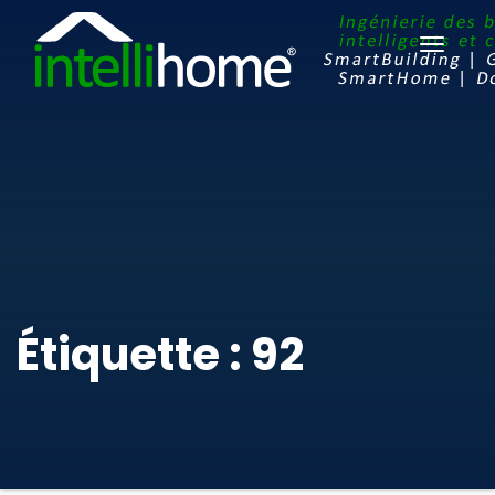
Ouvrir
le
menu
Étiquette : 92