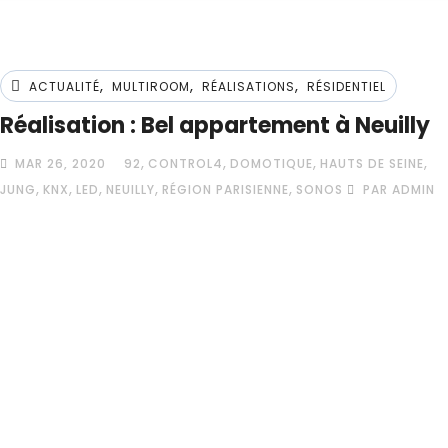
,
,
,
ACTUALITÉ
MULTIROOM
RÉALISATIONS
RÉSIDENTIEL
Réalisation : Bel appartement à Neuilly
,
,
,
,
MAR 26, 2020
92
CONTROL4
DOMOTIQUE
HAUTS DE SEINE
,
,
,
,
,
JUNG
KNX
LED
NEUILLY
RÉGION PARISIENNE
SONOS
PAR ADMIN