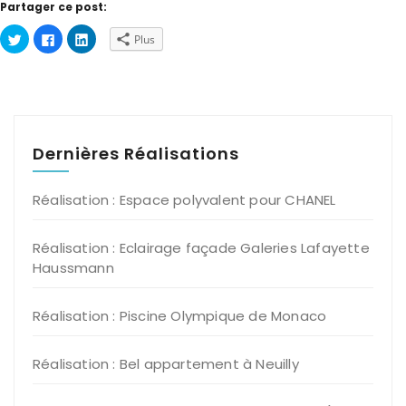
Partager ce post:
Cliquez
Cliquez
Cliquez
Plus
pour
pour
pour
partager
partager
partager
sur
sur
sur
Twitter(ouvre
Facebook(ouvre
LinkedIn(ouvre
dans
dans
dans
une
une
une
nouvelle
nouvelle
nouvelle
fenêtre)
fenêtre)
fenêtre)
Dernières Réalisations
Réalisation : Espace polyvalent pour CHANEL
Réalisation : Eclairage façade Galeries Lafayette
Haussmann
Réalisation : Piscine Olympique de Monaco
Réalisation : Bel appartement à Neuilly