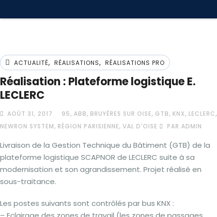
,
,
ACTUALITÉ
RÉALISATIONS
RÉALISATIONS PRO
Réalisation : Plateforme logistique E.
LECLERC
,
,
,
,
,
,
AOÛT 31, 2017
95
ABB
BRUYÈRES SUR OISE
GTB
KNX
LECLERC
,
,
NEWRON SYSTEM
RÉGION PARISIENNE
VAL D'OISE
PAR ADMIN
Livraison de la Gestion Technique du Bâtiment (GTB) de la
plateforme logistique SCAPNOR de LECLERC suite à sa
modernisation et son agrandissement. Projet réalisé en
sous-traitance.
Les postes suivants sont contrôlés par bus KNX :
– Eclairage des zones de travail (les zones de passages