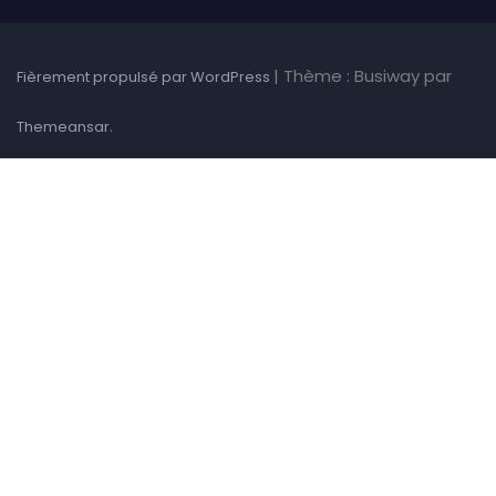
|
Thème : Busiway par
Fièrement propulsé par WordPress
.
Themeansar