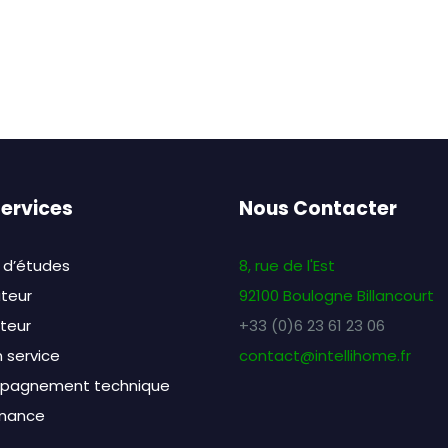
ervices
Nous Contacter
 d’études
8, rue de l'Est
ateur
92100 Boulogne Billancourt
ateur
+33 (0)6 23 61 23 06
 service
contact@intellihome.fr
pagnement technique
nance