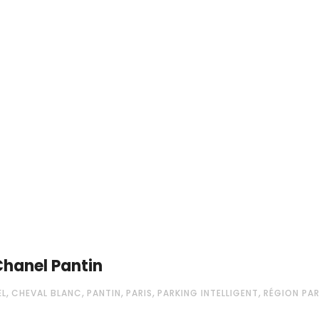
 Chanel Pantin
,
,
,
,
,
EL
CHEVAL BLANC
PANTIN
PARIS
PARKING INTELLIGENT
RÉGION PAR