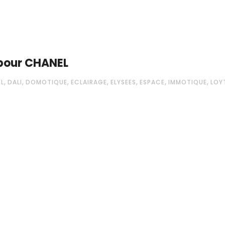
 pour CHANEL
,
,
,
,
,
,
,
L
DALI
DOMOTIQUE
ECLAIRAGE
ELYSEES
ESPACE
IMMOTIQUE
LOY