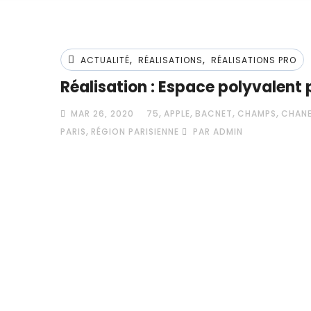
,
,
ACTUALITÉ
RÉALISATIONS
RÉALISATIONS PRO
Réalisation : Espace polyvalent
,
,
,
,
MAR 26, 2020
75
APPLE
BACNET
CHAMPS
CHANE
,
PARIS
RÉGION PARISIENNE
PAR ADMIN