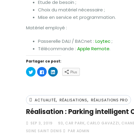
Etude de besoin ;
Choix du matériel nécessaire ;
Mise en service et programmation.
Matériel employé :
Passerelle DALI / BACnet :
Loytec
;
Télécommande :
Apple Remote
.
Partager ce post:
Cliquez
Cliquez
Cliquez
Plus
pour
pour
pour
partager
partager
partager
sur
sur
sur
Twitter(ouvre
Facebook(ouvre
LinkedIn(ouvre
dans
dans
dans
une
une
une
nouvelle
nouvelle
nouvelle
,
,
fenêtre)
fenêtre)
fenêtre)
ACTUALITÉ
RÉALISATIONS
RÉALISATIONS PRO
Réalisation : Parking intelligent
,
,
,
SEP 3, 2019
93
CAR PARK
CARLO GAVAZZI
CHAN
SEINE SAINT DENIS
PAR ADMIN