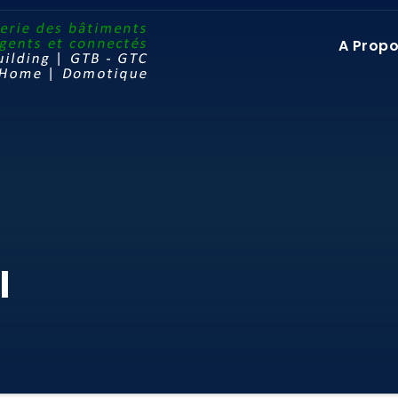
A Prop
l