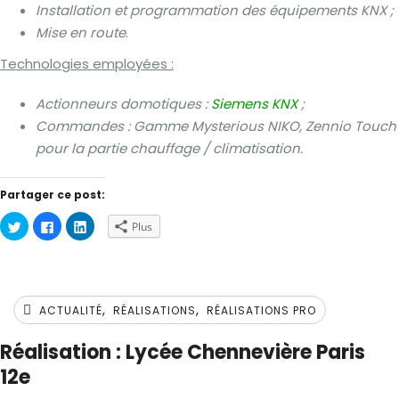
Installation et programmation des équipements KNX ;
Mise en route
.
Technologies employées :
Actionneurs domotiques :
Siemens KNX
;
Commandes : Gamme Mysterious NIKO, Zennio Touch
pour la partie chauffage / climatisation.
Partager ce post:
Cliquez
Cliquez
Cliquez
Plus
pour
pour
pour
partager
partager
partager
sur
sur
sur
Twitter(ouvre
Facebook(ouvre
LinkedIn(ouvre
dans
dans
dans
une
une
une
nouvelle
nouvelle
nouvelle
,
,
fenêtre)
fenêtre)
fenêtre)
ACTUALITÉ
RÉALISATIONS
RÉALISATIONS PRO
Réalisation : Lycée Chennevière Paris
12e