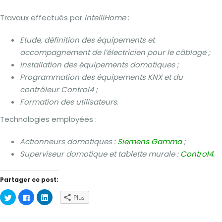
Travaux effectués par
IntelliHome
:
Etude, définition des équipements et
accompagnement de l’électricien pour le câblage ;
Installation des équipements domotiques ;
Programmation des équipements KNX et du
contrôleur Control4 ;
Formation des utilisateurs
.
Technologies employées :
Actionneurs domotiques :
Siemens Gamma
;
Superviseur domotique et tablette murale :
Control4
.
Partager ce post:
Cliquez
Cliquez
Cliquez
Plus
pour
pour
pour
partager
partager
partager
sur
sur
sur
Twitter(ouvre
Facebook(ouvre
LinkedIn(ouvre