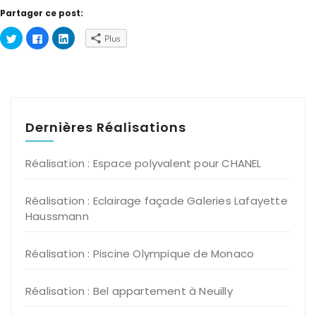
Partager ce post:
Cliquez
Cliquez
Cliquez
Plus
pour
pour
pour
partager
partager
partager
sur
sur
sur
Twitter(ouvre
Facebook(ouvre
LinkedIn(ouvre
dans
dans
dans
une
une
une
nouvelle
nouvelle
nouvelle
fenêtre)
fenêtre)
fenêtre)
Dernières Réalisations
Réalisation : Espace polyvalent pour CHANEL
Réalisation : Eclairage façade Galeries Lafayette
Haussmann
Réalisation : Piscine Olympique de Monaco
Réalisation : Bel appartement à Neuilly