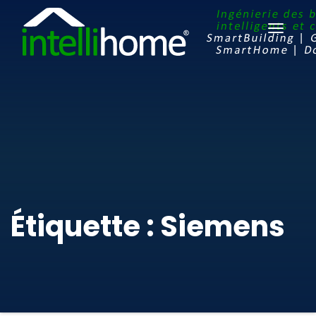
Ouvrir
le
menu
Étiquette : Siemens