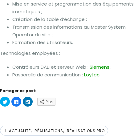
Mise en service et programmation des équipements
immotiques ;
Création de la table d’échange ;
Transmission des informations au Master System
Operator du site ;
Formation des utilisateurs.
Technologies employées :
Contrôleurs DALI et serveur Web :
Siemens
;
Passerelle de communication :
Loytec
.
Partager ce post:
Cliquez
Cliquez
Cliquez
Plus
pour
pour
pour
partager
partager
partager
sur
sur
sur
Twitter(ouvre
Facebook(ouvre
LinkedIn(ouvre
dans
dans
dans
une
une
une
nouvelle
nouvelle
nouvelle
,
,
fenêtre)
fenêtre)
fenêtre)
ACTUALITÉ
RÉALISATIONS
RÉALISATIONS PRO