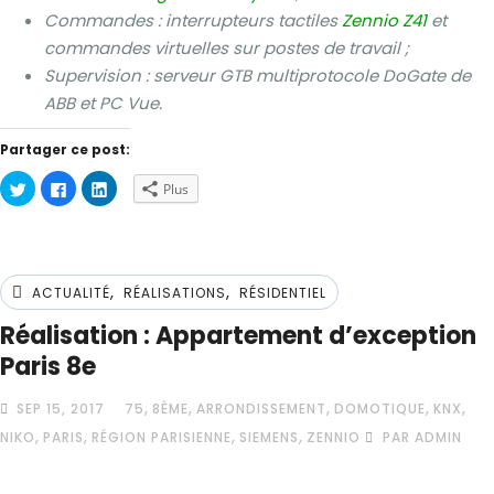
Commandes : interrupteurs tactiles
Zennio Z41
et
commandes virtuelles sur postes de travail ;
Supervision : serveur GTB multiprotocole DoGate de
ABB et PC Vue.
Partager ce post:
Cliquez
Cliquez
Cliquez
Plus
pour
pour
pour
partager
partager
partager
sur
sur
sur
Twitter(ouvre
Facebook(ouvre
LinkedIn(ouvre
dans
dans
dans
une
une
une
nouvelle
nouvelle
nouvelle
,
,
fenêtre)
fenêtre)
fenêtre)
ACTUALITÉ
RÉALISATIONS
RÉSIDENTIEL
Réalisation : Appartement d’exception
Paris 8e
,
,
,
,
,
SEP 15, 2017
75
8ÈME
ARRONDISSEMENT
DOMOTIQUE
KNX
,
,
,
,
NIKO
PARIS
RÉGION PARISIENNE
SIEMENS
ZENNIO
PAR ADMIN