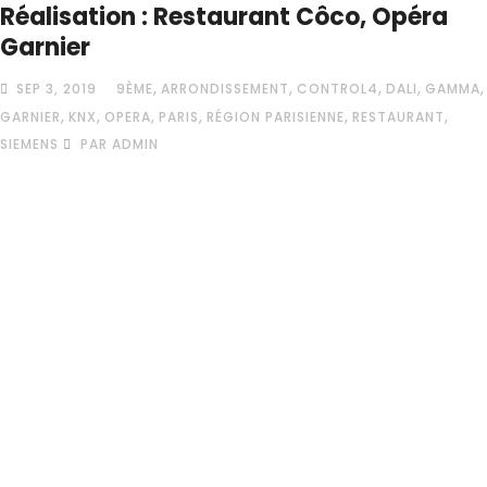
Réalisation : Restaurant Côco, Opéra
Garnier
,
,
,
,
,
SEP 3, 2019
9ÈME
ARRONDISSEMENT
CONTROL4
DALI
GAMMA
,
,
,
,
,
,
GARNIER
KNX
OPERA
PARIS
RÉGION PARISIENNE
RESTAURANT
SIEMENS
PAR ADMIN