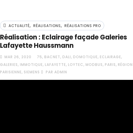
,
,
ACTUALITÉ
RÉALISATIONS
RÉALISATIONS PRO
Réalisation : Eclairage façade Galeries
Lafayette Haussmann
,
,
,
,
,
MAR 26, 2020
75
BACNET
DALI
DOMOTIQUE
ECLAIRAGE
,
,
,
,
,
,
GALERIES
IMMOTIQUE
LAFAYETTE
LOYTEC
MODBUS
PARIS
RÉGION
,
PARISIENNE
SIEMENS
PAR ADMIN