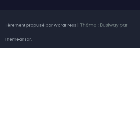
|
Thème : Busiway par
Fièrement propulsé par WordPress
.
Themeansar