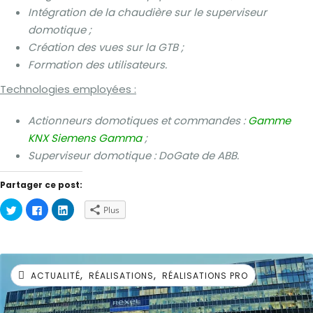
Intégration de la chaudière sur le superviseur
domotique ;
Création des vues sur la GTB ;
Formation des utilisateurs.
Technologies employées :
Actionneurs domotiques et commandes :
Gamme
KNX Siemens Gamma
;
Superviseur domotique : DoGate de ABB.
Partager ce post:
Cliquez
Cliquez
Cliquez
Plus
pour
pour
pour
partager
partager
partager
sur
sur
sur
Twitter(ouvre
Facebook(ouvre
LinkedIn(ouvre
dans
dans
dans
une
une
une
nouvelle
nouvelle
nouvelle
,
,
fenêtre)
fenêtre)
fenêtre)
ACTUALITÉ
RÉALISATIONS
RÉALISATIONS PRO