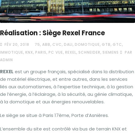
Réalisation : Siège Rexel France
,
,
,
,
,
,
,
FÉV 20, 2018
75
ABB
CVC
DALI
DOMOTIQUE
GTB
GTC
,
,
,
,
,
,
IMMOTIQUE
KNX
PARIS
PC VUE
REXEL
SCHNEIDER
SIEMENS
PAR
ADMIN
REXEL
est un groupe français, spécialisé dans la distribution
de matériel électrique, et entre autres, dans les services
liés aux automatismes, à l’expertise technique, à la gestion
de l’énergie, à l’éclairage, à la sécurité, au génie climatique,
à la domotique et aux énergies renouvelables.
Le siège se situe à Paris 17ème, Porte d’Asnières.
L’ensemble du site est contrôlé via bus de terrain KNX et