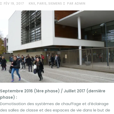
,
,
FÉV 19, 2017
KNX
PARIS
SIEMENS
PAR ADMIN
Septembre 2016 (1ère phase) / Juillet 2017 (dernière
phase) :
Domotisation des systèmes de chauffage et d’éclairage
des salles de classe et des espaces de vie dans le but de