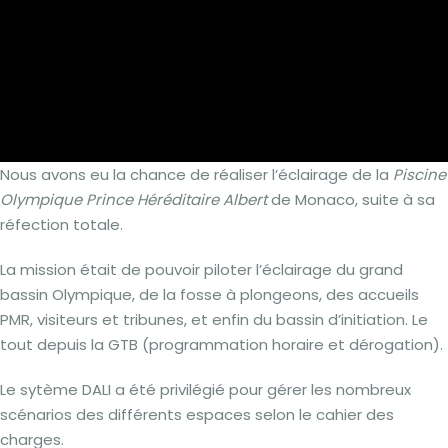
Nous avons eu la chance de réaliser l’éclairage de la
Piscine
Olympique Prince Héréditaire Albert
de Monaco, suite à sa
réfection totale.
La mission était de pouvoir piloter l’éclairage du grand
bassin Olympique, de la fosse à plongeons, des accueils
PMR, visiteurs et tribunes, et enfin du bassin d’initiation. Le
tout depuis la GTB (programmation horaire et dérogation).
Le sytème DALI a été privilégié pour gérer les nombreux
scénarios des différents espaces selon le cahier des
charges.