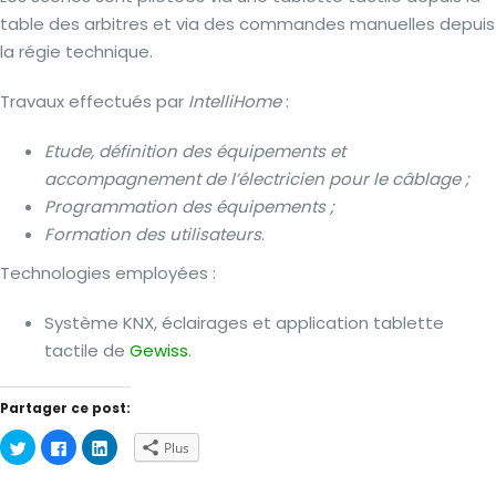
table des arbitres et via des commandes manuelles depuis
la régie technique.
Travaux effectués par
IntelliHome
:
Etude, définition des équipements et
accompagnement de l’électricien pour le câblage ;
Programmation des équipements ;
Formation des utilisateurs
.
Technologies employées :
Système KNX, éclairages et application tablette
tactile de
Gewiss
.
Partager ce post:
Cliquez
Cliquez
Cliquez
Plus
pour
pour
pour
partager
partager
partager
sur
sur
sur