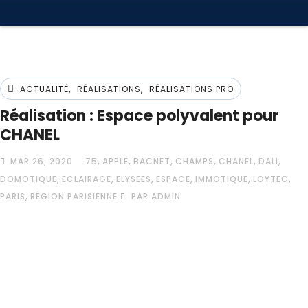
,
,
ACTUALITÉ
RÉALISATIONS
RÉALISATIONS PRO
Réalisation : Espace polyvalent pour
CHANEL
,
,
,
,
,
,
MAR 26, 2020
75
APPLE
BACNET
CHAMPS
CHANEL
DALI
,
,
,
,
,
,
DOMOTIQUE
ECLAIRAGE
ELYSEES
ESPACE
IMMOTIQUE
LOYTEC
,
PARIS
RÉGION PARISIENNE
PAR ADMIN