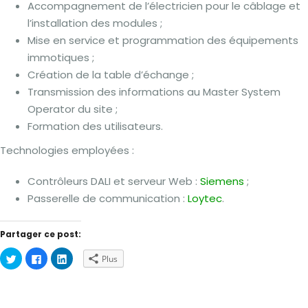
Accompagnement de l’électricien pour le câblage et
l’installation des modules ;
Mise en service et programmation des équipements
immotiques ;
Création de la table d’échange ;
Transmission des informations au Master System
Operator du site ;
Formation des utilisateurs.
Technologies employées :
Contrôleurs DALI et serveur Web :
Siemens
;
Passerelle de communication :
Loytec
.
Partager ce post:
Cliquez
Cliquez
Cliquez
Plus
pour
pour
pour
partager
partager
partager
sur
sur
sur
Twitter(ouvre
Facebook(ouvre
LinkedIn(ouvre
dans
dans
dans
une
une
une