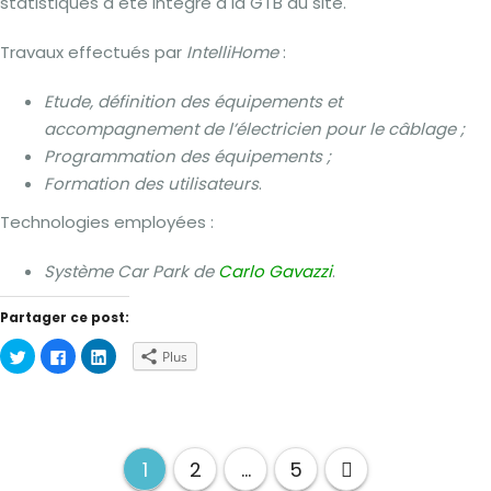
statistiques a été intégré à la GTB du site.
Travaux effectués par
IntelliHome
:
Etude, définition des équipements et
accompagnement de l’électricien pour le câblage ;
Programmation des équipements ;
Formation des utilisateurs
.
Technologies employées :
Système Car Park de
Carlo Gavazzi
.
Partager ce post:
Cliquez
Cliquez
Cliquez
Plus
pour
pour
pour
partager
partager
partager
sur
sur
sur
Twitter(ouvre
Facebook(ouvre
LinkedIn(ouvre
dans
dans
dans
une
une
une
nouvelle
nouvelle
nouvelle
Navigation
fenêtre)
fenêtre)
fenêtre)
1
2
…
5