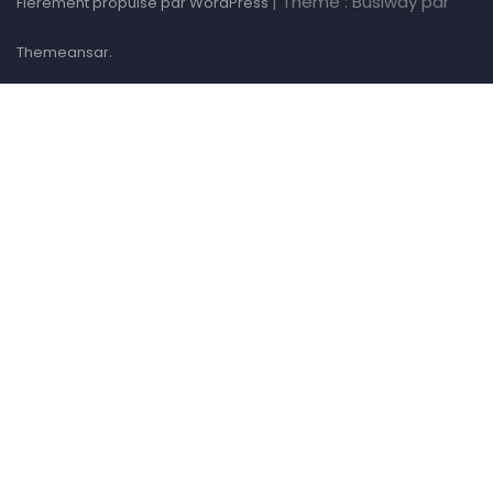
|
Thème : Busiway par
Fièrement propulsé par WordPress
.
Themeansar