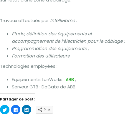
Travaux effectués par
IntelliHome
:
Etude, définition des équipements et
accompagnement de l’électricien pour le câblage ;
Programmation des équipements ;
Formation des utilisateurs
.
Technologies employées :
Equipements LonWorks :
ABB
;
Serveur GTB : DoGate de ABB.
Partager ce post:
Cliquez
Cliquez
Cliquez
Plus
pour
pour
pour
partager
partager
partager
sur
sur
sur
Twitter(ouvre
Facebook(ouvre
LinkedIn(ouvre
dans
dans
dans
une
une
une