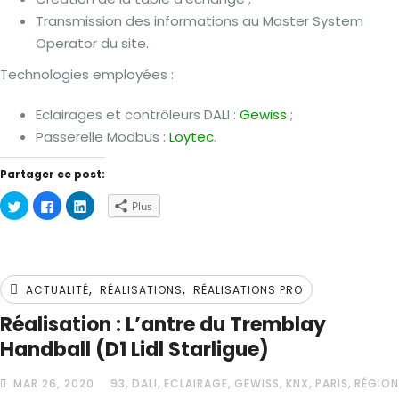
Transmission des informations au Master System
Operator du site.
Technologies employées :
Eclairages et contrôleurs DALI :
Gewiss
;
Passerelle Modbus :
Loytec
.
Partager ce post:
Cliquez
Cliquez
Cliquez
Plus
pour
pour
pour
partager
partager
partager
sur
sur
sur
Twitter(ouvre
Facebook(ouvre
LinkedIn(ouvre
dans
dans
dans
une
une
une
nouvelle
nouvelle
nouvelle
,
,
fenêtre)
fenêtre)
fenêtre)
ACTUALITÉ
RÉALISATIONS
RÉALISATIONS PRO
Réalisation : L’antre du Tremblay
Handball (D1 Lidl Starligue)
,
,
,
,
,
,
MAR 26, 2020
93
DALI
ECLAIRAGE
GEWISS
KNX
PARIS
RÉGION