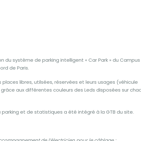
n du système de parking intelligent « Car Park » du Campus
rd de Paris.
 places libres, utilsées, réservées et leurs usages (véhicule
c) grâce aux différentes couleurs des Leds disposées sur cha
arking et de statistiques a été intégré à la GTB du site.
accompagnement de l’électricien pour le câblage ;