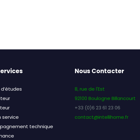
ervices
Nous Contacter
 d’études
8, rue de l'Est
ateur
92100 Boulogne Billancourt
ateur
+33 (0)6 23 61 23 06
 service
contact@intellihome.fr
pagnement technique
nance