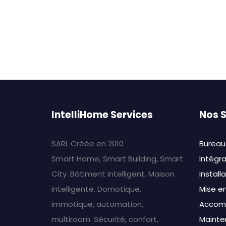
IntelliHome Services
Nos S
SARL Créée en 2010
Bureau
Smart Home, Smart Building, Smart
Intégr
City. Bâtiment intelligent. Maison
Install
intelligente. Domotique,
Mise en
immotique, automation,
Accom
multiroom. Sécurité, confort,
Mainte