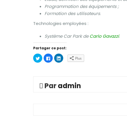
Programmation des équipements ;
Formation des utilisateurs
.
Technologies employées :
Système Car Park de
Carlo Gavazzi
.
Partager ce post:
Cliquez
Cliquez
Cliquez
Plus
pour
pour
pour
partager
partager
partager
sur
sur
sur
Twitter(ouvre
Facebook(ouvre
LinkedIn(ouvre
dans
dans
dans
une
une
une
nouvelle
nouvelle
nouvelle
Par
admin
fenêtre)
fenêtre)
fenêtre)