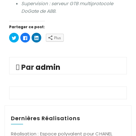
Supervision : serveur GTB multiprotocole
DoGate de ABB.
Partager ce post:
Cliquez
Cliquez
Cliquez
Plus
pour
pour
pour
partager
partager
partager
sur
sur
sur
Twitter(ouvre
Facebook(ouvre
LinkedIn(ouvre
dans
dans
dans
une
une
une
nouvelle
nouvelle
nouvelle
Par
admin
fenêtre)
fenêtre)
fenêtre)
Dernières Réalisations
Réalisation : Espace polyvalent pour CHANEL