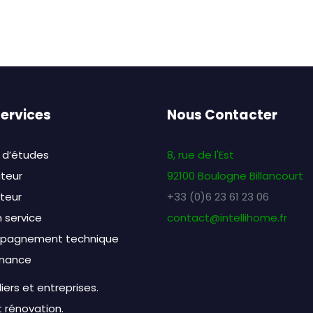
ervices
Nous Contacter
 d’études
8, rue de l'Est
ateur
92100 Boulogne Billancourt
ateur
+33 (0)6 23 61 23 06
 service
contact@intellihome.fr
pagnement technique
nance
liers et entreprises.
 rénovation.