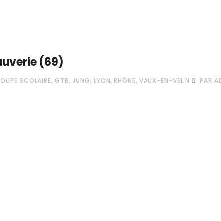
auverie (69)
,
,
,
,
,
OUPE SCOLAIRE
GTB
JUNG
LYON
RHÔNE
VAUX-EN-VELIN
PAR A