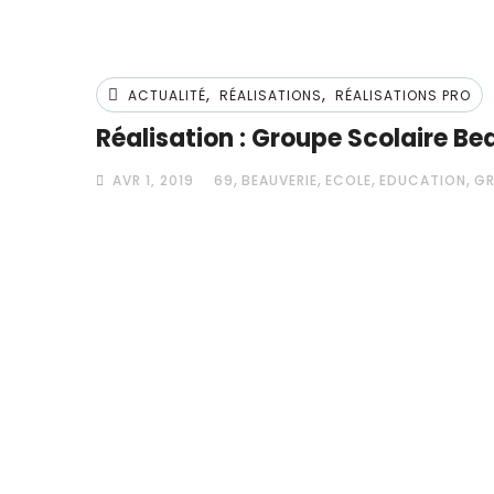
,
,
ACTUALITÉ
RÉALISATIONS
RÉALISATIONS PRO
Réalisation : Groupe Scolaire Be
,
,
,
,
AVR 1, 2019
69
BEAUVERIE
ECOLE
EDUCATION
GR