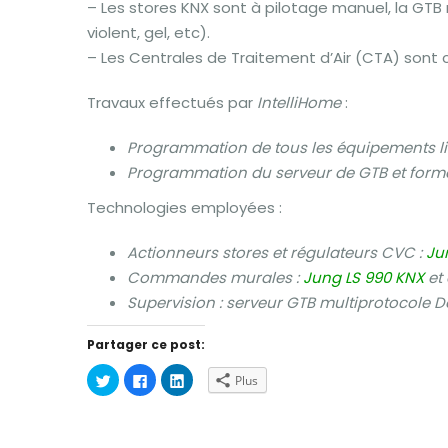
– Les stores KNX sont à pilotage manuel, la GTB 
violent, gel, etc).
– Les Centrales de Traitement d’Air (CTA) sont 
Travaux effectués par
IntelliHome
:
Programmation de tous les équipements liés
Programmation du serveur de GTB et format
Technologies employées :
Actionneurs stores et régulateurs CVC :
Ju
Commandes murales :
Jung LS 990 KNX
et
Supervision : serveur GTB multiprotocole 
Partager ce post:
Cliquez
Cliquez
Cliquez
Plus
pour
pour
pour
partager
partager
partager
sur
sur
sur
Twitter(ouvre
Facebook(ouvre
LinkedIn(ouvre
dans
dans
dans