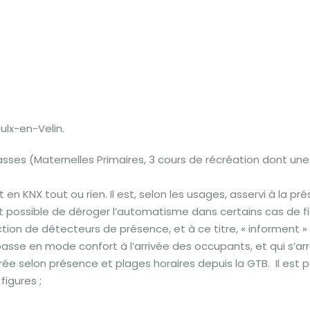
ulx-en-Velin.
ses (Maternelles Primaires, 3 cours de récréation dont une 
t en KNX tout ou rien. Il est, selon les usages, asservi à la pr
t possible de déroger l’automatisme dans certains cas de fi
on de détecteurs de présence, et à ce titre, « informent » 
asse en mode confort à l’arrivée des occupants, et qui s’ar
e selon présence et plages horaires depuis la GTB. Il est p
igures ;