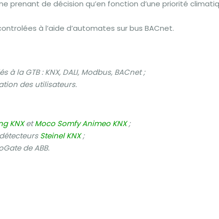
ne prenant de décision qu’en fonction d’une priorité climati
controlées à l’aide d’automates sur bus BACnet.
 à la GTB : KNX, DALI, Modbus, BACnet ;
ion des utilisateurs.
ng KNX
et
Moco Somfy Animeo KNX
;
 détecteurs
Steinel KNX
;
DoGate de ABB.