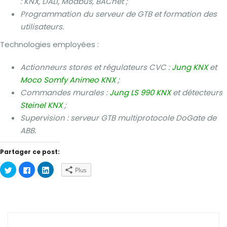
: KNX, DALI, Modbus, BACnet ;
Programmation du serveur de GTB et formation des
utilisateurs.
Technologies employées :
Actionneurs stores et régulateurs CVC :
Jung KNX
et
Moco Somfy Animeo KNX
;
Commandes murales :
Jung LS 990 KNX
et détecteurs
Steinel KNX
;
Supervision : serveur GTB multiprotocole DoGate de
ABB.
Partager ce post:
Cliquez
Cliquez
Cliquez
Plus
pour
pour
pour
partager
partager
partager
sur
sur
sur
Twitter(ouvre
Facebook(ouvre
LinkedIn(ouvre
dans
dans
dans
une
une
une
nouvelle
nouvelle
nouvelle
fenêtre)
fenêtre)
fenêtre)