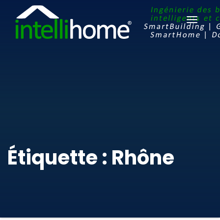
Ouvrir
le
menu
Étiquette : Rhône