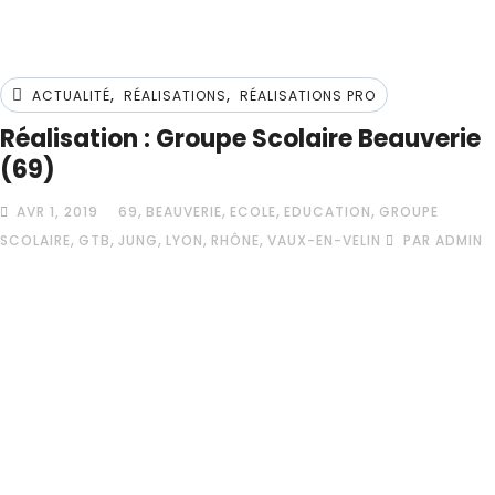
,
,
ACTUALITÉ
RÉALISATIONS
RÉALISATIONS PRO
Réalisation : Groupe Scolaire Beauverie
(69)
,
,
,
,
AVR 1, 2019
69
BEAUVERIE
ECOLE
EDUCATION
GROUPE
,
,
,
,
,
SCOLAIRE
GTB
JUNG
LYON
RHÔNE
VAUX-EN-VELIN
PAR ADMIN