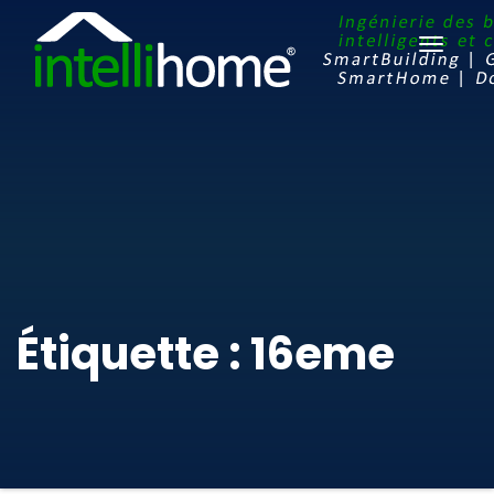
Ouvrir
le
menu
Étiquette : 16eme