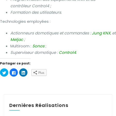
contrôleur Control4 ;
Formation des utilisateurs
.
Technologies employées :
Actionneurs domotiques et commandes :
Jung KNX
, et
Meljac
;
Multiroom :
Sonos
;
Superviseur domotique :
Control4
.
Partager ce post:
Cliquez
Cliquez
Cliquez
Plus
pour
pour
pour
partager
partager
partager
sur
sur
sur
Twitter(ouvre
Facebook(ouvre
LinkedIn(ouvre
dans
dans
dans
une
une
une
nouvelle
nouvelle
nouvelle
fenêtre)
fenêtre)
fenêtre)
Dernières Réalisations