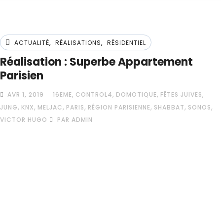
,
,
ACTUALITÉ
RÉALISATIONS
RÉSIDENTIEL
Réalisation : Superbe Appartement
Parisien
,
,
,
,
AVR 1, 2019
16EME
CONTROL4
DOMOTIQUE
FÊTES JUIVES
,
,
,
,
,
,
,
JUNG
KNX
MELJAC
PARIS
RÉGION PARISIENNE
SHABBAT
SONOS
VICTOR HUGO
PAR ADMIN