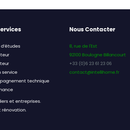
ervices
Nous Contacter
 d’études
8, rue de l'Est
ateur
92100 Boulogne Billancourt
ateur
+33 (0)6 23 61 23 06
 service
contact@intellihome.fr
pagnement technique
nance
liers et entreprises.
 rénovation.