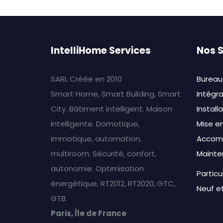
IntelliHome Services
Nos S
SARL Créée en 2010
Bureau
Smart Home, Smart Building, Smart
Intégr
City. Bâtiment intelligent. Maison
Install
intelligente. Domotique,
Mise en
immotique, automation,
Accom
multiroom. Sécurité, confort,
Mainte
autonomie. Optimisation
Particu
énergétique, RT2012, RT2020, GTC,
Neuf et
GTB.
Paris, Île de France