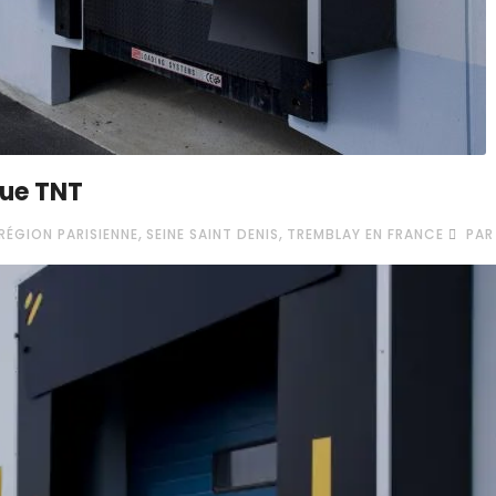
que TNT
,
,
RÉGION PARISIENNE
SEINE SAINT DENIS
TREMBLAY EN FRANCE
PAR