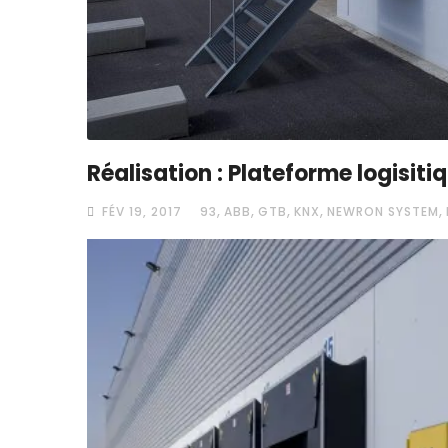
Réalisation : Plateforme logisiti
,
,
,
,
,
FÉV 19, 2017
93
ABB
GTB
KNX
NEWRON SYSTEM